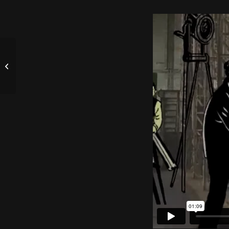
En tournage …
« Motoball »