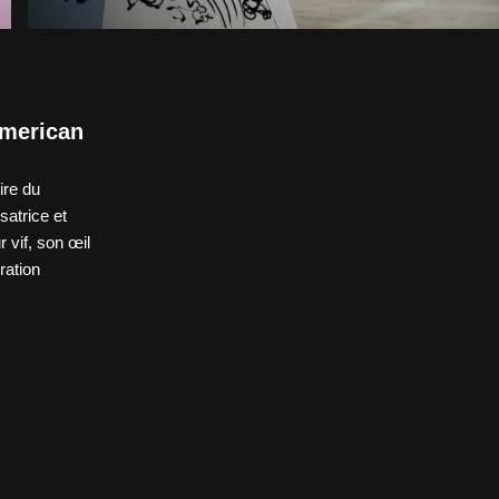
American
ire du
satrice et
r vif, son œil
ration