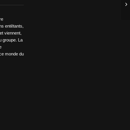
re
ns entêtants,
et viennent,
du groupe. La
e
s ce monde du