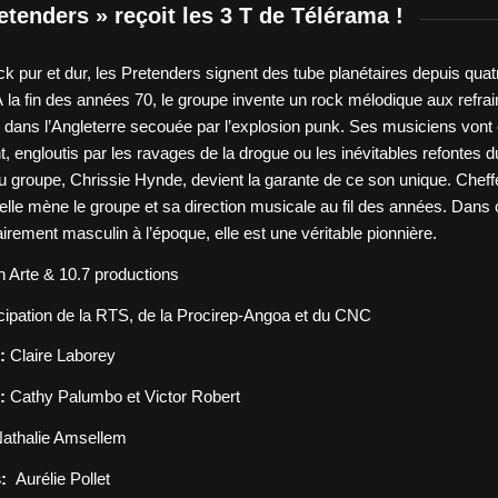
etenders » reçoit les 3 T de Télérama !
ck pur et dur, les Pretenders signent des tube planétaires depuis quat
 la fin des années 70, le groupe invente un rock mélodique aux refrai
 dans l’Angleterre secouée par l’explosion punk. Ses musiciens vont 
t, engloutis par les ravages de la drogue ou les inévitables refontes 
 groupe, Chrissie Hynde, devient la garante de ce son unique. Cheff
 elle mène le groupe et sa direction musicale au fil des années. Dan
airement masculin à l’époque, elle est une véritable pionnière.
 Arte & 10.7 productions
icipation de la RTS, de la Procirep-Angoa et du CNC
:
Claire Laborey
:
Cathy Palumbo et Victor Robert
athalie Amsellem
:
Aurélie Pollet