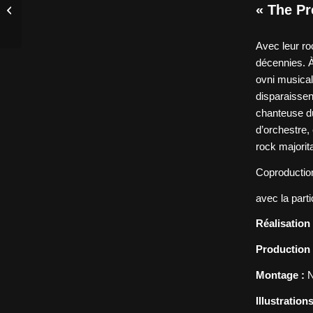
« The Pr
cinéma », coup de
coeur de Télérama !
Avec leur ro
décennies. À
ovni musical
disparaissen
chanteuse du
d’orchestre,
rock majorit
Coproduction
avec la part
Réalisation 
Production 
Montage :
N
Illustrations